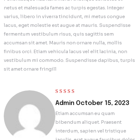
netus et malesuada fames ac turpis egestas. Integer
varius, libero in viverra tincidunt, mi metus congue
lacus, eget molestie est augue at mauris. Suspendisse
fermentum vestibulum risus, quis sagittis sem
accumsan sit amet. Mauris non ornare nulla, mollis
finibus orci. Etiam vehicula lacus vel elit lacinia, non
vestibulum mi commodo. Suspendisse dapibus, turpis
sit amet ornare fringill
Rated
5
out of 5
Admin
October 15, 2023
Etiam accumsan eu quam
bibendum aliquet. Praesent
interdum, sapien vel tristique
iaculis, erat augue faucibus dolor.