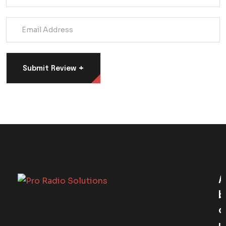
+
Submit Review
A
B
O
U